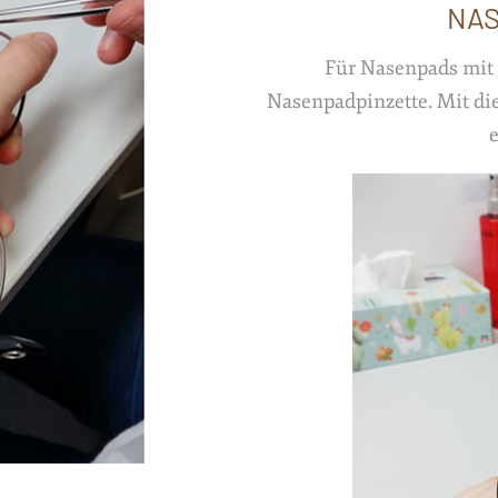
NAS
Für Nasenpads mit 
Nasenpadpinzette. Mit di
e