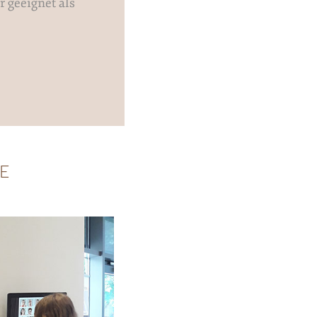
r geeignet als
LE