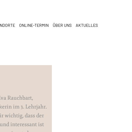
ANDORTE
ONLINE-TERMIN
ÜBER UNS
AKTUELLES
Eva Rauchbart,
erin im 3. Lehrjahr.
r wichtig, dass der
nd interessant ist