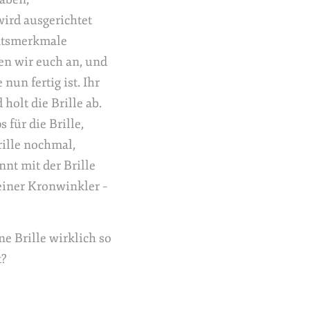
 wird ausgerichtet
tätsmerkmale
en wir euch an, und
 nun fertig ist. Ihr
holt die Brille ab.
 für die Brille,
rille nochmal,
nnt mit der Brille
einer Kronwinkler –
ne Brille wirklich so
t?