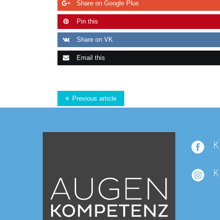
Share on Google Plus
Pin this
Share on VK
Email this
Previous article
K
K